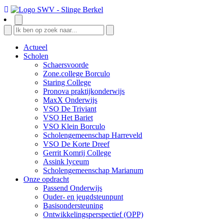
Actueel
Scholen
Schaersvoorde
Zone.college Borculo
Staring College
Pronova praktijkonderwijs
MaxX Onderwijs
VSO De Triviant
VSO Het Bariet
VSO Klein Borculo
Scholengemeenschap Harreveld
VSO De Korte Dreef
Gerrit Komrij College
Assink lyceum
Scholengemeenschap Marianum
Onze opdracht
Passend Onderwijs
Ouder- en jeugdsteunpunt
Basisondersteuning
Ontwikkelingsperspectief (OPP)