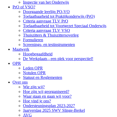
Inspectie van het Onderwijs
PrO of VSO?
Doorgaande leerlijn PO-VO
Toelaatbaarheid tot Praktijkonderwijs (PrO)
Criteria aanvraag TLV PrO
Toelaatbaarheid tot Voortgezet Speciaal Onderwijs
Criteria aanvraag TLV VSO
Thuiszitters & Thuiszittersoverleg
Formulieren
Screenings- en testinstrumenten
Maatwerk
Hoogbegaafdheid
De Werkplaats - een plek voor perspectief!
OPR
Leden OPR
Notulen OPR
Statuut en Reglementen
Over ons
Wie zijn wij?
Hoe zijn wij georganiseerd?
Waar staan en gaan wij voor?
Hoe vind je ons?
Ondersteuningsplan 2023-2027
Jaarverslag 2025 SWV Slinge-Berkel
AVG